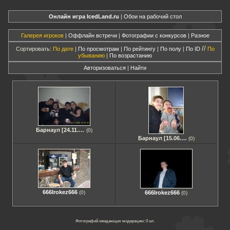
Онлайн игра IcedLand.ru
|
Обои на рабочий стол
Галерея игроков
|
Оффлайн встречи
|
Фотографии с конкурсов
|
Разное
//
Сортировать:
По дате
|
По просмотрам
|
По рейтингу
|
По полу
|
По ID
По
убыванию
|
По возрастанию
Авторизоваться
|
Найти
Барнаул [24.11.2008]
(0)
Барнаул [15.06.07]
(0)
666Irokez666
(0)
666Irokez666
(0)
Фотографий ожидающих модерацию: 0 шт.