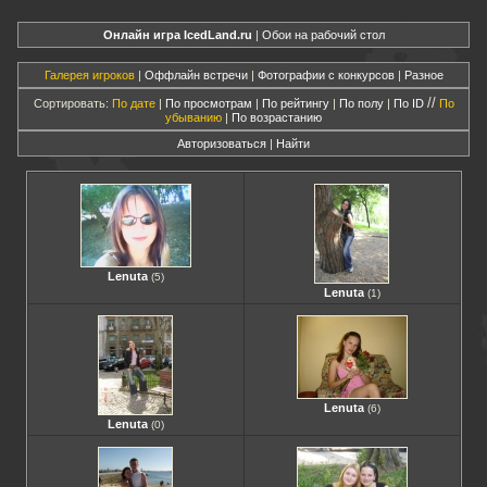
Онлайн игра IcedLand.ru
|
Обои на рабочий стол
Галерея игроков
|
Оффлайн встречи
|
Фотографии с конкурсов
|
Разное
//
Сортировать:
По дате
|
По просмотрам
|
По рейтингу
|
По полу
|
По ID
По
убыванию
|
По возрастанию
Авторизоваться
|
Найти
Lenuta
(5)
Lenuta
(1)
Lenuta
(6)
Lenuta
(0)