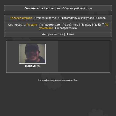
Онлайн игра IcedLand.ru
|
Обои на рабочий стол
Галерея игроков
|
Оффлайн встречи
|
Фотографии с конкурсов
|
Разное
//
Сортировать:
По дате
|
По просмотрам
|
По рейтингу
|
По полу
|
По ID
По
убыванию
|
По возрастанию
Авторизоваться
|
Найти
Мардук
(9)
Фотографий ожидающих модерацию: 0 шт.